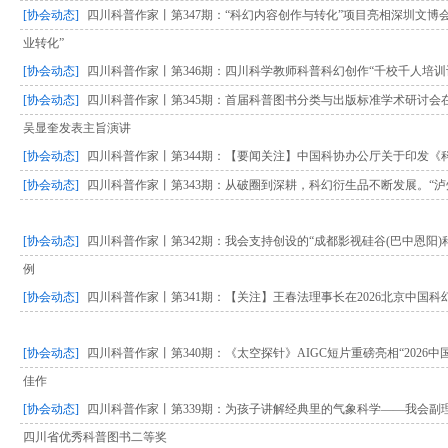
[协会动态]
四川科普作家丨第347期：“科幻内容创作与转化”项目亮相深圳文博
业转化”
[协会动态]
四川科普作家丨第346期：四川科学教师科普科幻创作“千校千人培
[协会动态]
四川科普作家丨第345期：首届科普图书分类与出版标准学术研讨
吴显奎发表主旨演讲
[协会动态]
四川科普作家丨第344期：【要闻关注】中国科协办公厅关于印发《
[协会动态]
四川科普作家丨第343期：从破圈到深耕，科幻衍生品不断发展。“
[协会动态]
四川科普作家丨第342期：我会支持创设的“成都影视硅谷(巴中恩阳
例
[协会动态]
四川科普作家丨第341期：【关注】王春法理事长在2026北京中国
[协会动态]
四川科普作家丨第340期：《太空探针》AIGC短片重磅亮相“2026
佳作
[协会动态]
四川科普作家丨第339期：为孩子讲解经典里的气象科学——我会
四川省优秀科普图书二等奖