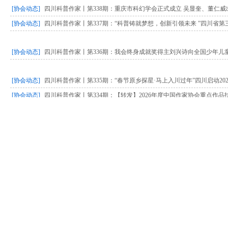
[协会动态]
四川科普作家丨第338期：重庆市科幻学会正式成立 吴显奎、董仁威
[协会动态]
四川科普作家丨第337期：“科普铸就梦想，创新引领未来 ”四川省
[协会动态]
四川科普作家丨第336期：我会终身成就奖得主刘兴诗向全国少年儿
[协会动态]
四川科普作家丨第335期：“春节原乡探星·马上入川过年”四川启动20
[协会动态]
四川科普作家丨第334期：【转发】2026年度中国作家协会重点作
[协会动态]
四川科普作家丨第333期：【转发】你的研学之旅，一键启程！
[协会动态]
四川科普作家丨第332期：科普研学·玩转科学——“天府科普研学游
[协会动态]
四川科普作家丨第331期：【转发】关于举办全国首届 “冰雪科幻・
[协会党建]
四川科普作家｜第330期：四川省科普作家协会党支部召开2025年
议
[协会动态]
四川科普作家｜第330期：四川省科普作家协会党支部召开2025年
议
[协会动态]
四川科普作家丨第329期：“六项重点工作”贯穿全年——四川省科